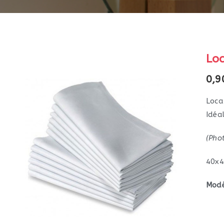
Loc
0,9
Loca
Idéa
(Pho
40x
Modè