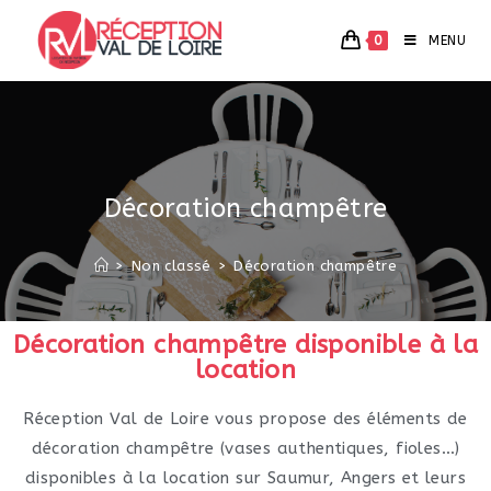
0
MENU
Décoration champêtre
>
Non classé
>
Décoration champêtre
Décoration champêtre disponible à la
location
Réception Val de Loire vous propose des éléments de
décoration champêtre (vases authentiques, fioles…)
disponibles à la location sur Saumur, Angers et leurs