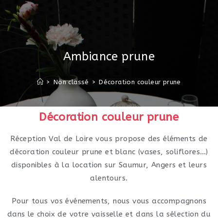
Ambiance prune
>
Non classé
>
Décoration couleur prune
Décoration couleur prune
Réception Val de Loire vous propose des éléments de
décoration couleur prune et blanc (vases, soliflores…)
disponibles à la location sur Saumur, Angers et leurs
alentours.
Pour tous vos événements, nous vous accompagnons
dans le choix de votre vaisselle et dans la sélection du