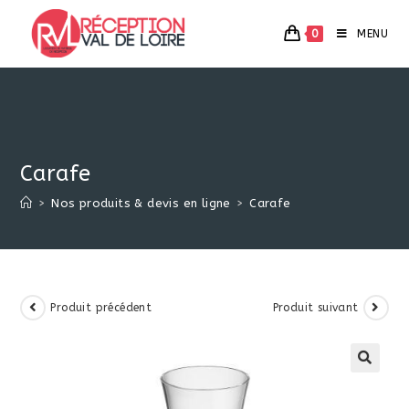
Skip
to
0
MENU
content
Carafe
>
Nos produits & devis en ligne
>
Carafe
Produit précédent
Produit suivant