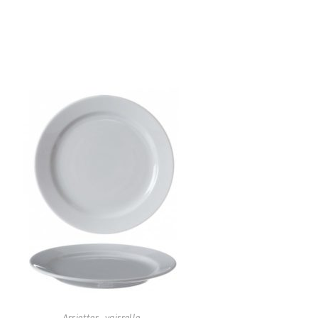
Assiettes
,
vaisselle