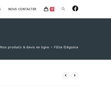
TOGGLE
S
NOUS CONTACTER
0
WEBSITE
SEARCH
Nos produits & devis en ligne
>
Flûte Elégance