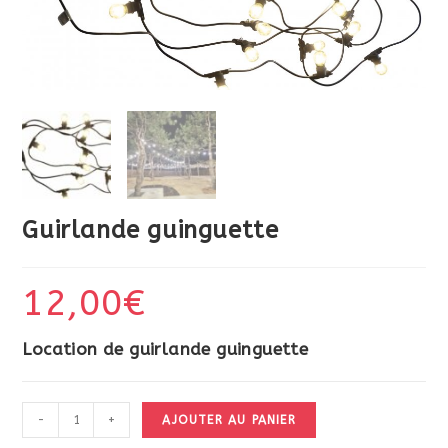
Guirlande guinguette
12,00
€
Location de guirlande guinguette
quantité
-
+
AJOUTER AU PANIER
de