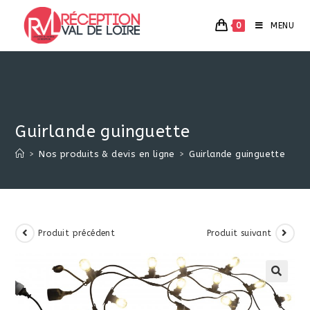
Skip
to
0
MENU
content
Guirlande guinguette
>
Nos produits & devis en ligne
>
Guirlande guinguette
Produit précédent
Produit suivant