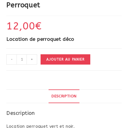
Perroquet
12,00
€
Location de perroquet déco
quantité
-
+
AJOUTER AU PANIER
de
Perroquet
DESCRIPTION
Description
Location perroquet vert et noir.