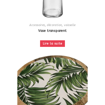
Accessoires
,
décoration
,
vaisselle
Vase transparent
Lire la suite