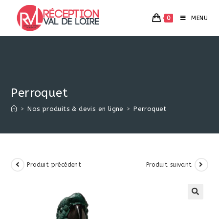
Skip
to
0
MENU
content
Perroquet
>
Nos produits & devis en ligne
>
Perroquet
Produit précédent
Produit suivant