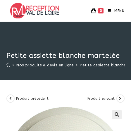
Skip
to
0
MENU
content
Petite assiette blanche martelée
>
Nos produits & devis en ligne
>
Petite assiette blanche m
Produit précédent
Produit suivant