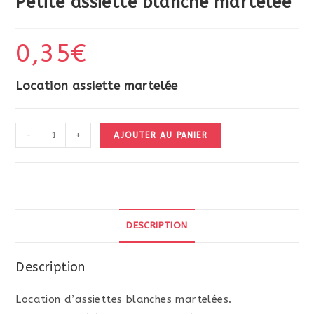
Petite assiette blanche martelée
0,35
€
Location assiette martelée
quantité
-
+
AJOUTER AU PANIER
de
Petite
assiette
blanche
martelée
DESCRIPTION
Description
Location d’assiettes blanches martelées.