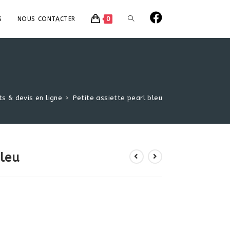
TOGGLE
S
NOUS CONTACTER
0
WEBSITE
SEARCH
s & devis en ligne
>
Petite assiette pearl bleu
bleu