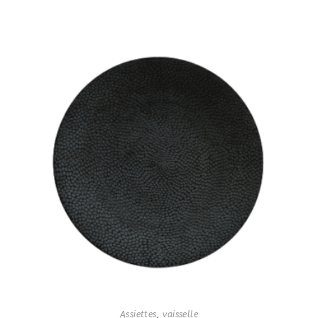
Assiettes
,
vaisselle