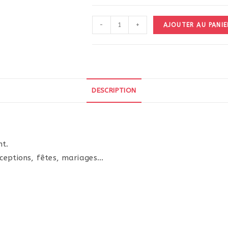
quantité
-
+
AJOUTER AU PANIE
de
Plateau
inox
rond
33cm
DESCRIPTION
nt.
réceptions, fêtes, mariages…