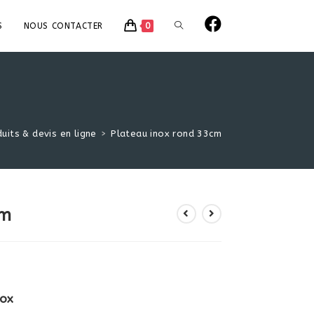
TOGGLE
S
NOUS CONTACTER
0
WEBSITE
SEARCH
uits & devis en ligne
>
Plateau inox rond 33cm
cm
nox