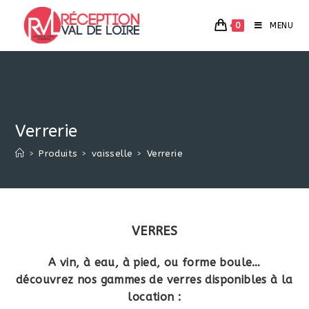
Skip
to
0
MENU
content
Verrerie
>
Produits
>
vaisselle
>
Verrerie
VERRES
A vin, à eau, à pied, ou forme boule…
découvrez nos gammes de verres disponibles à la
location :